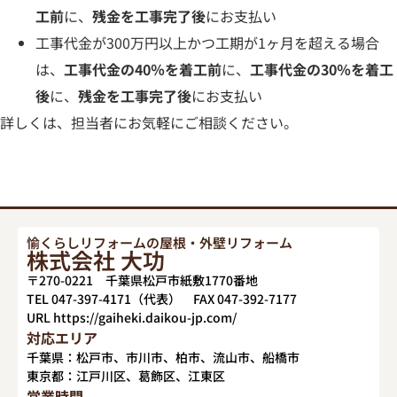
工前
に、
残金を工事完了後
にお支払い
工事代金が300万円以上かつ工期が1ヶ月を超える場合
は、
工事代金の40％を着工前
に、
工事代金の30％を着工
後
に、
残金を工事完了後
にお支払い
詳しくは、担当者にお気軽にご相談ください。
愉くらしリフォームの屋根・外壁リフォーム
株式会社 大功
〒270-0221 千葉県松戸市紙敷1770番地
TEL 047-397-4171（代表） FAX 047-392-7177
URL https://gaiheki.daikou-jp.com/
対応エリア
千葉県：松戸市、市川市、柏市、流山市、船橋市
東京都：江戸川区、葛飾区、江東区
営業時間